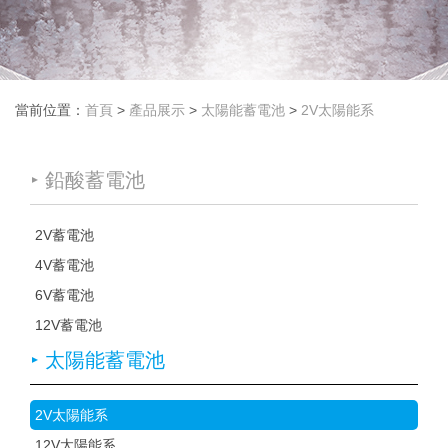
當前位置：
首頁
>
產品展示
>
太陽能蓄電池
>
2V太陽能系
鉛酸蓄電池
▲
2V蓄電池
4V蓄電池
6V蓄電池
12V蓄電池
太陽能蓄電池
▲
2V太陽能系
12V太陽能系