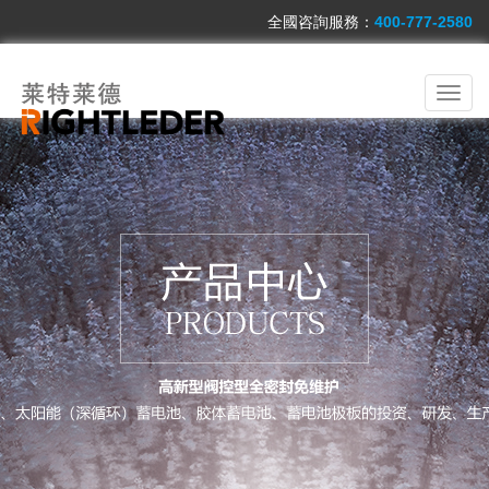
全國咨詢服務：
400-777-2580
切
換
導
航